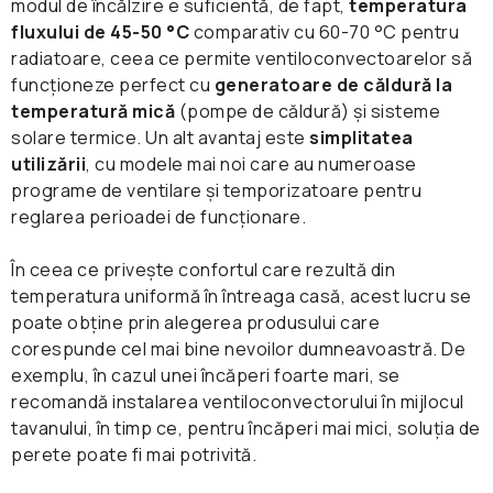
modul de încălzire e suficientă, de fapt,
temperatura
fluxului de 45-50 °C
comparativ cu 60-70 °C pentru
radiatoare, ceea ce permite ventiloconvectoarelor să
funcționeze perfect cu
generatoare de căldură la
temperatură mică
(pompe de căldură) și sisteme
solare termice. Un alt avantaj este
simplitatea
utilizării
, cu modele mai noi care au numeroase
programe de ventilare și temporizatoare pentru
reglarea perioadei de funcționare.
Grad foarte înalt de eficiență energetică
În ceea ce privește confortul care rezultă din
Un spectru deosebit de larg de funcționare la
temperatura uniformă în întreaga casă, acest lucru se
temperaturi externe între -30 și +50 °C
poate obține prin alegerea produsului care
Controlul nivelului de umiditate
corespunde cel mai bine nevoilor dumneavoastră. De
exemplu, în cazul unei încăperi foarte mari, se
Confort în orice situație datorită senzorului„Ochi
recomandă instalarea ventiloconvectorului în mijlocul
inteligent"
Design minimalist, rotunjit, elegant
tavanului, în timp ce, pentru încăperi mai mici, soluția de
WiFi / Control inteligent prin aplicație sau vocal
perete poate fi mai potrivită.
Suflu de aer multidirecțional
cu ajutorul sistemelor Amazon Alexa sau Google
Distribuție foarte amplă a aerului datorită
Funcția de auto-curățare