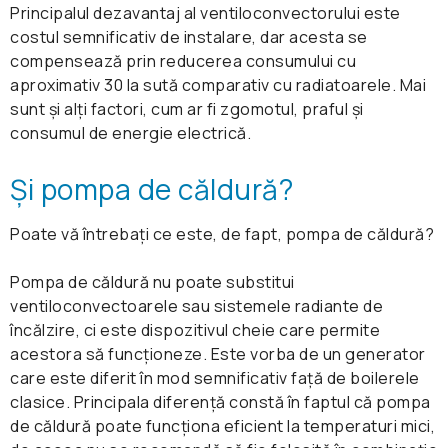
Assistant
Principalul dezavantaj al ventiloconvectorului este
rotației motorizate a lamelelor la 180°
WiFi / Control inteligent prin aplicație sau prin
costul semnificativ de instalare, dar acesta se
„Funcție în cascadă" pentru răcirea rapidă a
comandă vocală, cu ajutorul sistemelor Amazon
compensează prin reducerea consumului cu
încăperii
Alexa sau Google Assistant
aproximativ 30 la sută comparativ cu radiatoarele. Mai
Funcția „Breeze away" care permite
sunt și alți factori, cum ar fi zgomotul, praful și
direcționarea suflului de aer după preferințe,
consumul de energie electrică.
atât la încălzire, cât și la răcire
Răcire A++ / Încălzire A+
Și pompa de căldură?
Filtru de purificare: activ împotriva mirosurilor,
Putere: 2,7 – 7 kW
prafului, polenului, sporilor și bacteriilor
Poate vă întrebați ce este, de fapt, pompa de căldură?
WiFi / Control inteligent prin aplicație sau prin
comandă vocală, cu ajutorul sistemelor Amazon
Pompa de căldură nu poate substitui
Alexa sau Google Assistant
ventiloconvectoarele sau sistemele radiante de
Funcția „Follow me"
încălzire, ci este dispozitivul cheie care permite
Funcție de auto-curățare
acestora să funcționeze. Este vorba de un generator
care este diferit în mod semnificativ față de boilerele
Comandă opțională prin Wi-Fi
clasice. Principala diferență constă în faptul că pompa
de căldură poate funcționa eficient la temperaturi mici,