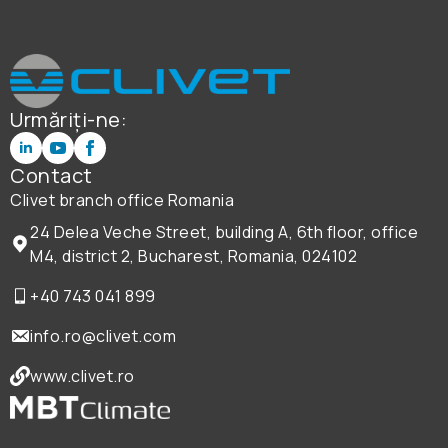
Urmăriți-ne:
Contact
Clivet branch office Romania
24 Delea Veche Street, building A, 6th floor, office
M4, district 2, Bucharest, Romania, 024102
+40 743 041 899
info.ro@clivet.com
www.clivet.ro