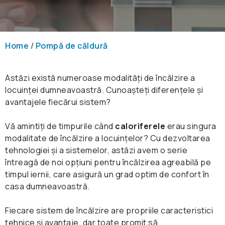
Home
/
Pompă de căldură
Astăzi există numeroase modalități de încălzire a
locuinței dumneavoastră. Cunoașteți diferențele și
avantajele fiecărui sistem?
Vă amintiți de timpurile când
caloriferele
erau singura
modalitate de încălzire a locuințelor? Cu dezvoltarea
tehnologiei și a sistemelor, astăzi avem o serie
întreagă de noi opțiuni pentru încălzirea agreabilă pe
timpul iernii, care asigură un grad optim de confort în
casa dumneavoastră.
Fiecare sistem de încălzire are propriile caracteristici
tehnice și avantaje, dar toate promit să