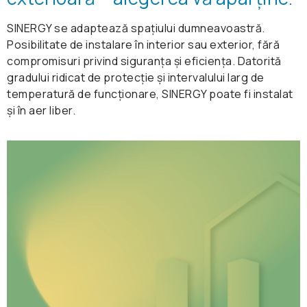
comandă vocală, cu ajutorul sistemelor Amazon
SINERGY se adaptează spațiului dumneavoastră.
Alexa sau Google Assistant
Posibilitate de instalare în interior sau exterior, fără
Funcția „Follow me"
compromisuri privind siguranța și eficiența. Datorită
Funcție de auto-curățare
gradului ridicat de protecție și intervalului larg de
temperatură de funcționare, SINERGY poate fi instalat
Comandă opțională prin Wi-Fi
și în aer liber.