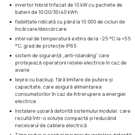
invertor hibrid trifazat de 10 kW cu pachete de
baterii de 10/20/30/40 kWh
fiabilitate ridicată cu până la 10.000 de cicluri de
încărcare/descărcare
interval de temperatură extins de la –25 °C la +55
°C, grad de protecție IP65
sistem de siguranță „anti-islanding” care
protejează operatorii rețelei electrice în caz de
avarie
Ieșire cu backup, fără limitare de putere și
capacitate, care asigură alimentarea
consumatorilor în caz de întrerupere a energiei
electrice
Instalare ușoară datorită sistemului modular, care
rezultă într-o soluție compactă și reducând
necesarul de cablare electrică
Timp redus și costuri mai mici de instalare datorită