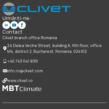
Urmăriți-ne:
Contact
Clivet branch office Romania
24 Delea Veche Street, building A, 6th floor, office
M4, district 2, Bucharest, Romania, 024102
+40 743 041 899
info.ro@clivet.com
www.clivet.ro