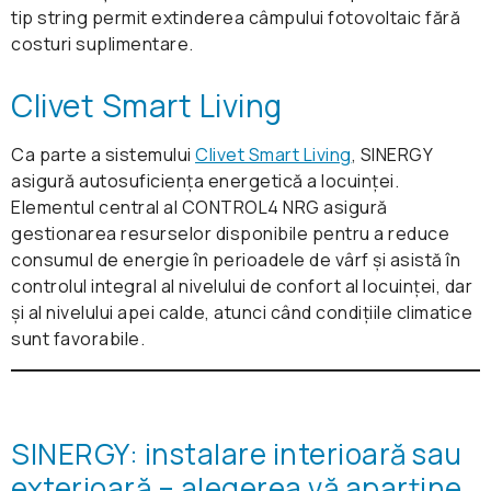
Un spectru deosebit de larg de funcționare la
tip string permit extinderea câmpului fotovoltaic fără
temperaturi externe între -30 și +50 °C
costuri suplimentare.
Controlul nivelului de umiditate
Clivet Smart Living
Confort în orice situație datorită senzorului„Ochi
inteligent"
Design minimalist, rotunjit, elegant
Ca parte a sistemului
Clivet Smart Living
, SINERGY
WiFi / Control inteligent prin aplicație sau vocal
asigură autosuficiența energetică a locuinței.
Suflu de aer multidirecțional
cu ajutorul sistemelor Amazon Alexa sau Google
Elementul central al CONTROL4 NRG asigură
Distribuție foarte amplă a aerului datorită
Funcția de auto-curățare
Assistant
gestionarea resurselor disponibile pentru a reduce
rotației motorizate a lamelelor la 180°
WiFi / Control inteligent prin aplicație sau prin
consumul de energie în perioadele de vârf și asistă în
„Funcție în cascadă" pentru răcirea rapidă a
comandă vocală, cu ajutorul sistemelor Amazon
controlul integral al nivelului de confort al locuinței, dar
încăperii
Alexa sau Google Assistant
și al nivelului apei calde, atunci când condițiile climatice
sunt favorabile.
Funcția „Breeze away" care permite
direcționarea suflului de aer după preferințe,
atât la încălzire, cât și la răcire
Răcire A++ / Încălzire A+
Filtru de purificare: activ împotriva mirosurilor,
Putere: 2,7 – 7 kW
SINERGY: instalare interioară sau
prafului, polenului, sporilor și bacteriilor
exterioară – alegerea vă aparține.
WiFi / Control inteligent prin aplicație sau prin