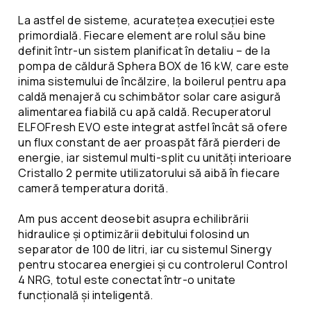
La astfel de sisteme, acuratețea execuției este
primordială. Fiecare element are rolul său bine
definit într-un sistem planificat în detaliu – de la
pompa de căldură Sphera BOX de 16 kW, care este
inima sistemului de încălzire, la boilerul pentru apa
caldă menajeră cu schimbător solar care asigură
alimentarea fiabilă cu apă caldă. Recuperatorul
ELFOFresh EVO este integrat astfel încât să ofere
un flux constant de aer proaspăt fără pierderi de
energie, iar sistemul multi-split cu unități interioare
Cristallo 2 permite utilizatorului să aibă în fiecare
cameră temperatura dorită.
Am pus accent deosebit asupra echilibrării
hidraulice și optimizării debitului folosind un
separator de 100 de litri, iar cu sistemul Sinergy
pentru stocarea energiei și cu controlerul Control
4 NRG, totul este conectat într-o unitate
funcțională și inteligentă.