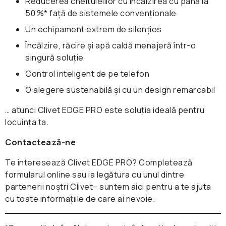
Reducerea cheltuielilor cu încălzirea cu până la
50 %* față de sistemele convenționale
Funcția „Follow me"
Un echipament extrem de silențios
Funcție de auto-curățare
Încălzire, răcire și apă caldă menajeră într-o
Comandă opțională prin Wi-Fi
singură soluție
Control inteligent de pe telefon
O alegere sustenabilă și cu un design remarcabil
… atunci Clivet EDGE PRO este soluția ideală pentru
locuința ta.
Contactează-ne
Te interesează Clivet EDGE PRO? Completează
formularul online sau ia legătura cu unul dintre
partenerii noștri Clivet– suntem aici pentru a te ajuta
cu toate informațiile de care ai nevoie.