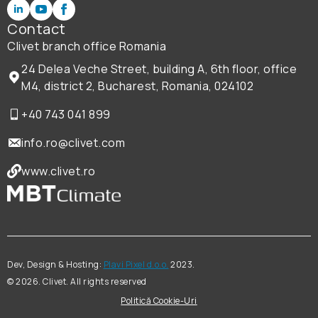
Contact
Clivet branch office Romania
24 Delea Veche Street, building A, 6th floor, office
M4, district 2, Bucharest, Romania, 024102
+40 743 041 899
info.ro@clivet.com
www.clivet.ro
Dev, Design & Hosting:
Plavi Pixel d.o.o.
2023.
©
2026
. Clivet. All rights reserved
Politică Cookie-Uri