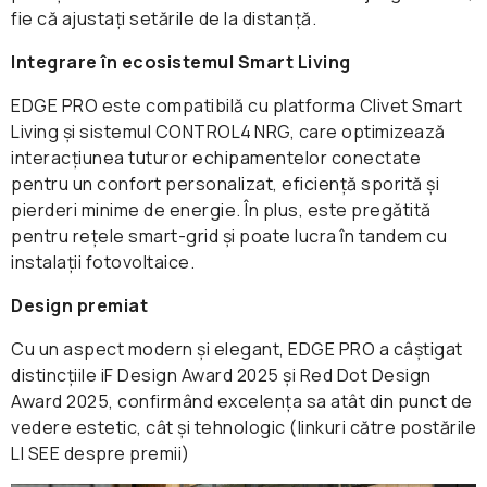
fie că ajustați setările de la distanță.
Integrare în ecosistemul Smart Living
EDGE PRO este compatibilă cu platforma Clivet Smart
Living și sistemul CONTROL4 NRG, care optimizează
interacțiunea tuturor echipamentelor conectate
pentru un confort personalizat, eficiență sporită și
pierderi minime de energie. În plus, este pregătită
pentru rețele smart-grid și poate lucra în tandem cu
instalații fotovoltaice.
Design premiat
Cu un aspect modern și elegant, EDGE PRO a câștigat
distincțiile iF Design Award 2025 și Red Dot Design
Award 2025, confirmând excelența sa atât din punct de
Grad foarte înalt de eficiență energetică
vedere estetic, cât și tehnologic (linkuri către postările
Un spectru deosebit de larg de funcționare la
LI SEE despre premii)
temperaturi externe între -30 și +50 °C